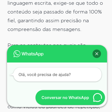
linguagem escrita, exige-se que todo o
conteúdo seja passado de forma 100%
fiel, garantindo assim precisão na
compreensão das mensagens.
Para os contextos nos quais são
necessários analisar todo o cenário
proporcionado pelo material, a
degravação permite representar tudo
Olá, você precisa de ajuda?
que foi escutado na palavra escrita,
que revela detalhes muito mais fáceis
Conversar no WhatsApp
de serem percebidos com a leitura,
como vícios ou padrões de repetição,