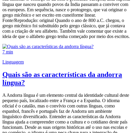
língua que nasceu quando povos da Índia passaram a conviver com
os europeus. Em sequência, nasce o protogrego, que vai originar o
grego micênico e ser escrito em cuneiforme linear.
Fonte/Reprodução: original Quando o ano de 800 a.C. chegou, o
grego micênico foi substituído pelo grego clássico, que já contava
com a criação de seu alfabeto. Também vale comentar que existe a
ideia de que o alfabeto grego tenha começado por meio dos escritos.
7 min
Linguagem
Quais são as características da andorra
língua?
A Andorra língua é um elemento central da identidade cultural deste
pequeno país, localizado entre a França e a Espanha. O idioma
oficial é o catalão, mas o convívio com outras línguas, como
espanhol, francês e português faz de Andorra um ambiente
linguístico diversificado. Entender as características da Andorra
língua ajuda a compreender como a cultura e o cotidiano deste país
funcionam. Desde as suas origens históricas até o uso nas escolas e
no comércio, o idioma é uma peça chave para a integração de