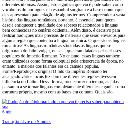
diferentes idiomas. Assim, isso significa que você pode saber como
vocábulos do português e o espanhol surgiram e a base comum que
eles apresentam para criação de alguns termos. Compreender a vasta
história das línguas românicas, portanto, é essencial para quem
deseja enriquecer a qualidade dos saberes relacionados a línguas
bem conhecidas no cenário ocidental. Além disso, é decisivo para
realizar traduções mais precisas de materiais que serão enviados para
alguma região que contenha a língua românica. O que são as línguas
românicas? As línguas românicas são todas as línguas que se
originaram do latim vulgar, ou seja, que eram faladas pelas classes
populares do Império Romano. No entanto, essas línguas também
eram utilizadas como forma coloquial pela aristocracia da época, no
entanto, a maioria dos falantes era da camada popular.
Fonte/Reprodução: original O fato do Império Romano ter
alcançado vários locais fez com que diferentes regiões tivessem
influência do Latim. Dessa forma, no decorrer do tempo, as falas
passaram a se tornar línguas completamente diferentes e ganhar uma
estrutura própria, mesmo com as bases em comum. Quais são.
6 min
Tradução Livre ou Simples