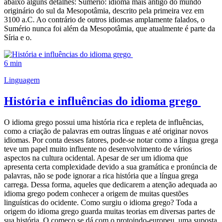
abaixo alguns detalhes: Sumério: idioma mais antigo do mundo
originário do sul da Mesopotâmia, descrito pela primeira vez em
3100 a.C. Ao contrário de outros idiomas amplamente falados, o
Sumério nunca foi além da Mesopotâmia, que atualmente é parte da
Síria e o.
6 min
Linguagem
História e influências do idioma grego
O idioma grego possui uma história rica e repleta de influências,
como a criação de palavras em outras línguas e até originar novos
idiomas. Por conta desses fatores, pode-se notar como a língua grega
teve um papel muito influente no desenvolvimento de vários
aspectos na cultura ocidental. Apesar de ser um idioma que
apresenta certa complexidade devido a sua gramática e pronúncia de
palavras, não se pode ignorar a rica história que a língua grega
carrega. Dessa forma, aqueles que dedicarem a atenção adequada ao
idioma grego podem conhecer a origem de muitas questões
linguísticas do ocidente. Como surgiu o idioma grego? Toda a
origem do idioma grego guarda muitas teorias em diversas partes de
sua história. O começo se dá com o protoindo-europeu, uma suposta