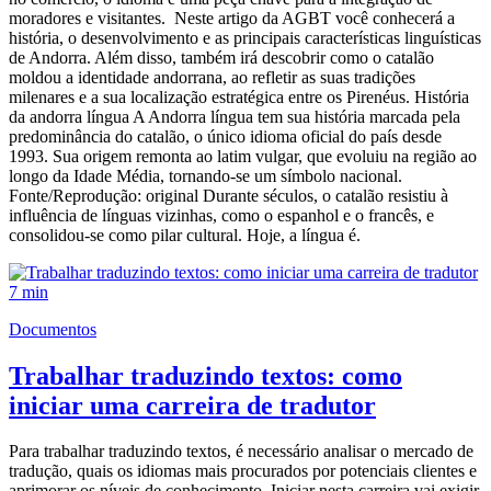
moradores e visitantes. Neste artigo da AGBT você conhecerá a
história, o desenvolvimento e as principais características linguísticas
de Andorra. Além disso, também irá descobrir como o catalão
moldou a identidade andorrana, ao refletir as suas tradições
milenares e a sua localização estratégica entre os Pirenéus. História
da andorra língua A Andorra língua tem sua história marcada pela
predominância do catalão, o único idioma oficial do país desde
1993. Sua origem remonta ao latim vulgar, que evoluiu na região ao
longo da Idade Média, tornando-se um símbolo nacional.
Fonte/Reprodução: original Durante séculos, o catalão resistiu à
influência de línguas vizinhas, como o espanhol e o francês, e
consolidou-se como pilar cultural. Hoje, a língua é.
7 min
Documentos
Trabalhar traduzindo textos: como
iniciar uma carreira de tradutor
Para trabalhar traduzindo textos, é necessário analisar o mercado de
tradução, quais os idiomas mais procurados por potenciais clientes e
aprimorar os níveis de conhecimento. Iniciar nesta carreira vai exigir