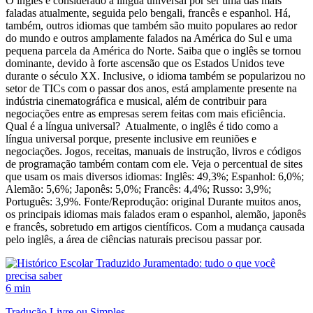
O inglês é considerado a língua universal por ser uma das mais
faladas atualmente, seguida pelo bengali, francês e espanhol. Há,
também, outros idiomas que também são muito populares ao redor
do mundo e outros amplamente falados na América do Sul e uma
pequena parcela da América do Norte. Saiba que o inglês se tornou
dominante, devido à forte ascensão que os Estados Unidos teve
durante o século XX. Inclusive, o idioma também se popularizou no
setor de TICs com o passar dos anos, está amplamente presente na
indústria cinematográfica e musical, além de contribuir para
negociações entre as empresas serem feitas com mais eficiência.
Qual é a língua universal? Atualmente, o inglês é tido como a
língua universal porque, presente inclusive em reuniões e
negociações. Jogos, receitas, manuais de instrução, livros e códigos
de programação também contam com ele. Veja o percentual de sites
que usam os mais diversos idiomas: Inglês: 49,3%; Espanhol: 6,0%;
Alemão: 5,6%; Japonês: 5,0%; Francês: 4,4%; Russo: 3,9%;
Português: 3,9%. Fonte/Reprodução: original Durante muitos anos,
os principais idiomas mais falados eram o espanhol, alemão, japonês
e francês, sobretudo em artigos científicos. Com a mudança causada
pelo inglês, a área de ciências naturais precisou passar por.
6 min
Tradução Livre ou Simples