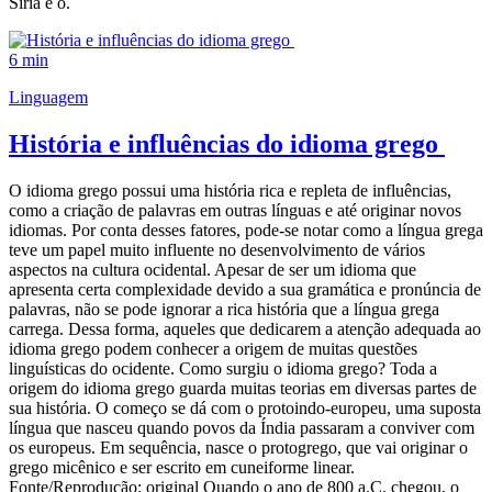
Síria e o.
6 min
Linguagem
História e influências do idioma grego
O idioma grego possui uma história rica e repleta de influências,
como a criação de palavras em outras línguas e até originar novos
idiomas. Por conta desses fatores, pode-se notar como a língua grega
teve um papel muito influente no desenvolvimento de vários
aspectos na cultura ocidental. Apesar de ser um idioma que
apresenta certa complexidade devido a sua gramática e pronúncia de
palavras, não se pode ignorar a rica história que a língua grega
carrega. Dessa forma, aqueles que dedicarem a atenção adequada ao
idioma grego podem conhecer a origem de muitas questões
linguísticas do ocidente. Como surgiu o idioma grego? Toda a
origem do idioma grego guarda muitas teorias em diversas partes de
sua história. O começo se dá com o protoindo-europeu, uma suposta
língua que nasceu quando povos da Índia passaram a conviver com
os europeus. Em sequência, nasce o protogrego, que vai originar o
grego micênico e ser escrito em cuneiforme linear.
Fonte/Reprodução: original Quando o ano de 800 a.C. chegou, o