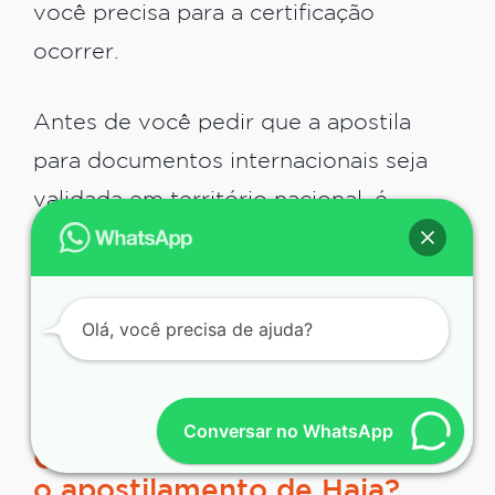
você precisa para a certificação
ocorrer.
Antes de você pedir que a apostila
para documentos internacionais seja
validada em território nacional, é
necessário ter os demais papéis
traduzidos. Neste caso, é obrigatório
que a tradução juramentada ocorra e,
Olá, você precisa de ajuda?
para isto ser possível, é fundamental
conversar com os tradutores da AGBT.
Conversar no WhatsApp
Quais os cartórios que fazem
o apostilamento de Haia?