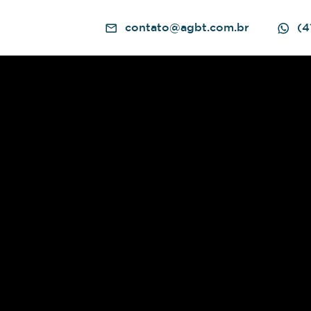
contato@agbt.com.br
(4