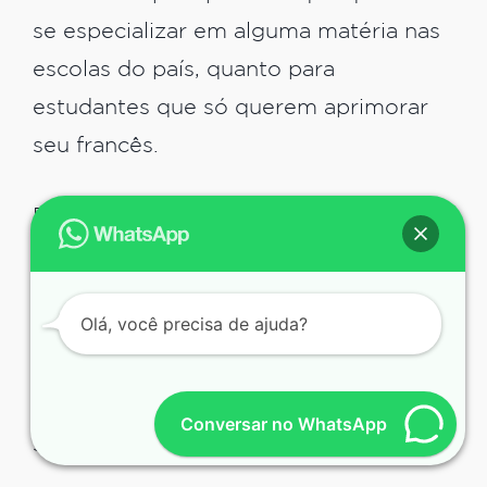
se especializar em alguma matéria nas
escolas do país, quanto para
estudantes que só querem aprimorar
seu francês.
Estudantes de línguas tem certa
preferência por conseguirem esse tipo
de visto, que é uma ótima alternativa
Olá, você precisa de ajuda?
para treinar o idioma. O visto para a
França para estudantes pode ser
solicitado por todos os estudantes que
Conversar no WhatsApp
se encaixam nas condições acima.