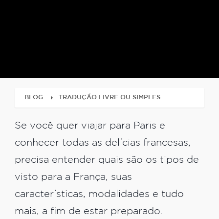
BLOG
TRADUÇÃO LIVRE OU SIMPLES
Se você quer viajar para Paris e
conhecer todas as delícias francesas,
precisa entender quais são os tipos de
visto para a França, suas
características, modalidades e tudo
mais, a fim de estar preparado.