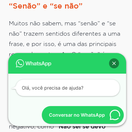
“Senão” e “se não”
Muitos não sabem, mas “senão” e “se
não” trazem sentidos diferentes a uma
frase, e por isso, é uma das principais
regras do português. O “senão” é
utilizado como substantivo, ou
também pode ser usado como
conjunção adversativa, por exemplo:
Olá, você precisa de ajuda?
“É melhor falar alto, senão as pessoas
não vão ouvir”
. O “se não”, por outro
Conversar no WhatsApp
lado, é utilizado para expressar algo
negativo, como
“Não sei se devo