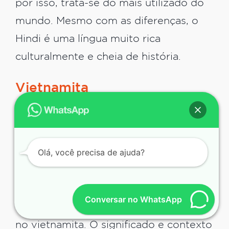
por isso, trata-se do mais utilizado do
mundo. Mesmo com as diferenças, o
Hindi é uma língua muito rica
culturalmente e cheia de história.
Vietnamita
O idioma vietnamita é o idioma oficial
do Vietnã, sendo utilizada por 76
Olá, você precisa de ajuda?
milhões de falantes nativos. O maior
problema do vietnamita para
brasileiros é a pronúncia das palavras.
Conversar no WhatsApp
Existem ao menos seis variações tonais
no vietnamita. O significado e contexto