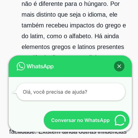
não é diferente para o húngaro. Por
mais distinto que seja o idioma, ele
também recebeu impactos do grego e
do latim, como o alfabeto. Há ainda
elementos gregos e latinos presentes
na ciência, literatura e religião.
Uma língua é um produto de vários fatores
diferentes. Compreender e ser capaz de
Olá, você precisa de ajuda?
rastrear esses fatores é importante para
conseguir entender melhor esta língua, e
Conversar no WhatsApp
talvez até mesmo aprendê-la com mais
facilidade. Existem ainda outras influências