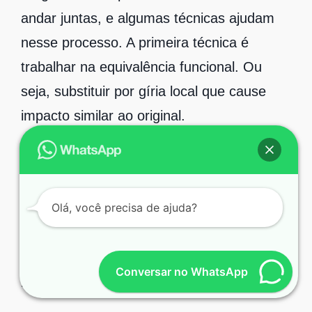
andar juntas, e algumas técnicas ajudam
nesse processo. A primeira técnica é
trabalhar na equivalência funcional. Ou
seja, substituir por gíria local que cause
impacto similar ao original.
Outras técnicas são a compensação
estilística e as notas de tradução. A
Olá, você precisa de ajuda?
primeira técnica consiste em usar
paráfrases que preservem o efeito
emocional, e a segunda é utilizada em
Conversar no WhatsApp
legendagem para esclarecer escolhas.