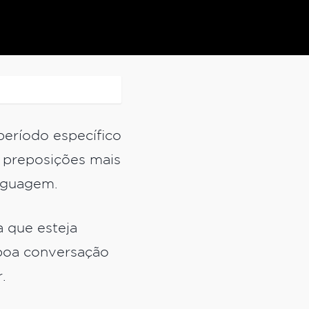
período específico
s preposições mais
linguagem.
a que esteja
 boa conversação
r.