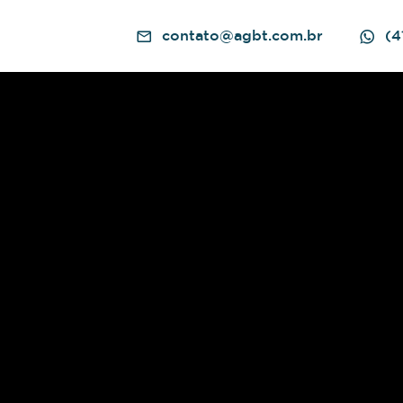
contato@agbt.com.br
(4