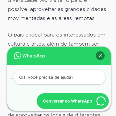
diversidade. Ao visitar o país, é
possível aproveitar as grandes cidades
movimentadas e as áreas remotas.
O país é ideal para os interessados em
cultura e artes, além de também ser
interessante para desbravar a vida ao
ar livre e explorar a gastronomia local e
de diferentes outros países.
Olá, você precisa de ajuda?
Suas vastas áreas naturais permitem
que os moradores e visitantes
Conversar no WhatsApp
desfrutem dos perfeitos cenários, além
de aproveitar os locais de diferentes