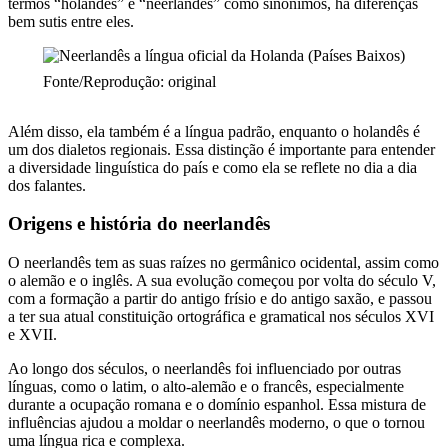
termos “holandês” e “neerlandês” como sinônimos, há diferenças
bem sutis entre eles.
Fonte/Reprodução: original
Além disso, ela também é a língua padrão, enquanto o holandês é
um dos dialetos regionais. Essa distinção é importante para entender
a diversidade linguística do país e como ela se reflete no dia a dia
dos falantes.
Origens e história do neerlandês
O neerlandês tem as suas raízes no germânico ocidental, assim como
o alemão e o inglês. A sua evolução começou por volta do século V,
com a formação a partir do antigo frísio e do antigo saxão, e passou
a ter sua atual constituição ortográfica e gramatical nos séculos XVI
e XVII.
Ao longo dos séculos, o neerlandês foi influenciado por outras
línguas, como o latim, o alto-alemão e o francês, especialmente
durante a ocupação romana e o domínio espanhol. Essa mistura de
influências ajudou a moldar o neerlandês moderno, o que o tornou
uma língua rica e complexa.