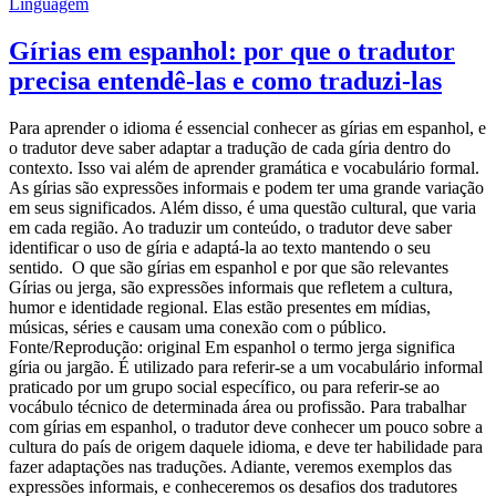
Linguagem
Gírias em espanhol: por que o tradutor
precisa entendê-las e como traduzi-las
Para aprender o idioma é essencial conhecer as gírias em espanhol, e
o tradutor deve saber adaptar a tradução de cada gíria dentro do
contexto. Isso vai além de aprender gramática e vocabulário formal.
As gírias são expressões informais e podem ter uma grande variação
em seus significados. Além disso, é uma questão cultural, que varia
em cada região. Ao traduzir um conteúdo, o tradutor deve saber
identificar o uso de gíria e adaptá-la ao texto mantendo o seu
sentido. O que são gírias em espanhol e por que são relevantes
Gírias ou jerga, são expressões informais que refletem a cultura,
humor e identidade regional. Elas estão presentes em mídias,
músicas, séries e causam uma conexão com o público.
Fonte/Reprodução: original Em espanhol o termo jerga significa
gíria ou jargão. É utilizado para referir-se a um vocabulário informal
praticado por um grupo social específico, ou para referir-se ao
vocábulo técnico de determinada área ou profissão. Para trabalhar
com gírias em espanhol, o tradutor deve conhecer um pouco sobre a
cultura do país de origem daquele idioma, e deve ter habilidade para
fazer adaptações nas traduções. Adiante, veremos exemplos das
expressões informais, e conheceremos os desafios dos tradutores