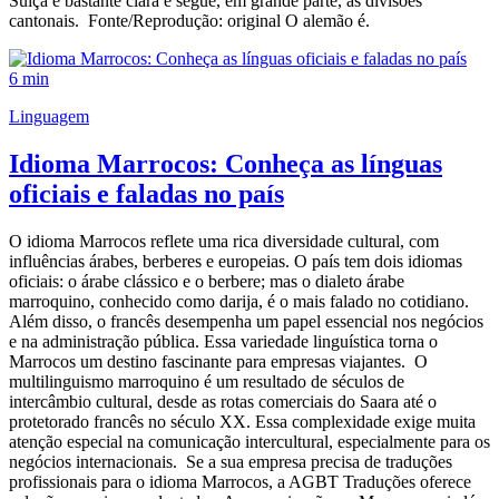
Suíça é bastante clara e segue, em grande parte, as divisões
cantonais. Fonte/Reprodução: original O alemão é.
6 min
Linguagem
Idioma Marrocos: Conheça as línguas
oficiais e faladas no país
O idioma Marrocos reflete uma rica diversidade cultural, com
influências árabes, berberes e europeias. O país tem dois idiomas
oficiais: o árabe clássico e o berbere; mas o dialeto árabe
marroquino, conhecido como darija, é o mais falado no cotidiano.
Além disso, o francês desempenha um papel essencial nos negócios
e na administração pública. Essa variedade linguística torna o
Marrocos um destino fascinante para empresas viajantes. O
multilinguismo marroquino é um resultado de séculos de
intercâmbio cultural, desde as rotas comerciais do Saara até o
protetorado francês no século XX. Essa complexidade exige muita
atenção especial na comunicação intercultural, especialmente para os
negócios internacionais. Se a sua empresa precisa de traduções
profissionais para o idioma Marrocos, a AGBT Traduções oferece