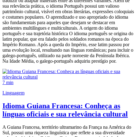
traduzir ou adaptar materiais entre as diferentes variantes. Além de
sua relevância prática, o idioma Português possui um valioso
patrimônio cultural, visível em obras literárias, expressões coloquiais
e costumes populares. O aprendizado e uso apropriado do idioma
são fundamentais para aqueles que desejam se destacar em
ambientes multilíngues e multiculturais. A origem do idioma
português e sua trajetória histórica O idioma português se origina do
latim popular, que era falado pelos soldados romanos na época do
Império Romano. Após a queda do Império, esse latim passou por
uma evolução local, resultando nas línguas românicas; para incluir o
galego-português, utilizado na parte noroeste da Península Ibérica.
Na Idade Média, o galego-português adquiriu prestígio por.
7 min
Linguagem
Idioma Guiana Francesa: Conheça as
línguas oficiais e sua relevância cultural
A Guiana Francesa, território ultramarino da França na América do
Sul, possui uma riqueza linguística que reflete a sua diversidade