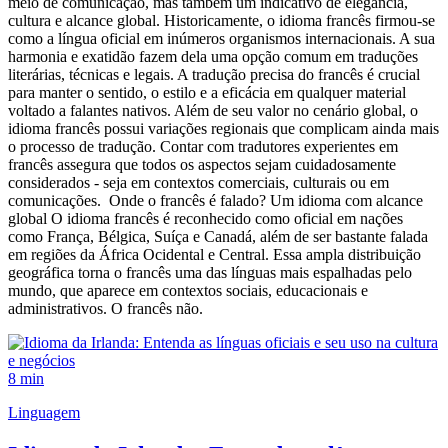
meio de comunicação, mas também um indicativo de elegância,
cultura e alcance global. Historicamente, o idioma francês firmou-se
como a língua oficial em inúmeros organismos internacionais. A sua
harmonia e exatidão fazem dela uma opção comum em traduções
literárias, técnicas e legais. A tradução precisa do francês é crucial
para manter o sentido, o estilo e a eficácia em qualquer material
voltado a falantes nativos. Além de seu valor no cenário global, o
idioma francês possui variações regionais que complicam ainda mais
o processo de tradução. Contar com tradutores experientes em
francês assegura que todos os aspectos sejam cuidadosamente
considerados - seja em contextos comerciais, culturais ou em
comunicações. Onde o francês é falado? Um idioma com alcance
global O idioma francês é reconhecido como oficial em nações
como França, Bélgica, Suíça e Canadá, além de ser bastante falada
em regiões da África Ocidental e Central. Essa ampla distribuição
geográfica torna o francês uma das línguas mais espalhadas pelo
mundo, que aparece em contextos sociais, educacionais e
administrativos. O francês não.
8 min
Linguagem