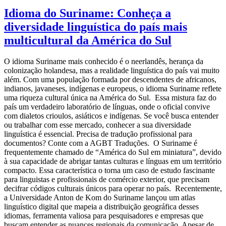
Idioma do Suriname: Conheça a
diversidade linguística do país mais
multicultural da América do Sul
O idioma Suriname mais conhecido é o neerlandês, herança da
colonização holandesa, mas a realidade linguística do país vai muito
além. Com uma população formada por descendentes de africanos,
indianos, javaneses, indígenas e europeus, o idioma Suriname reflete
uma riqueza cultural única na América do Sul. Essa mistura faz do
país um verdadeiro laboratório de línguas, onde o oficial convive
com dialetos crioulos, asiáticos e indígenas. Se você busca entender
ou trabalhar com esse mercado, conhecer a sua diversidade
linguística é essencial. Precisa de tradução profissional para
documentos? Conte com a AGBT Traduções. O Suriname é
frequentemente chamado de “América do Sul em miniatura”, devido
à sua capacidade de abrigar tantas culturas e línguas em um território
compacto. Essa característica o torna um caso de estudo fascinante
para linguistas e profissionais de comércio exterior, que precisam
decifrar códigos culturais únicos para operar no país. Recentemente,
a Universidade Anton de Kom do Suriname lançou um atlas
linguístico digital que mapeia a distribuição geográfica desses
idiomas, ferramenta valiosa para pesquisadores e empresas que
buscam entender as nuances regionais da comunicação. Apesar de