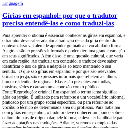
Linguagem
Gírias em espanhol: por que o tradutor
precisa entendê-las e como traduzi-las
Para aprender o idioma é essencial conhecer as gírias em espanhol, e
o tradutor deve saber adaptar a tradução de cada gíria dentro do
contexto. Isso vai além de aprender gramática e vocabulário formal.
As gírias são expressões informais e podem ter uma grande variação
em seus significados. Além disso, é uma questão cultural, que varia
em cada região. Ao traduzir um conteúdo, o tradutor deve saber
identificar o uso de gíria e adaptá-la ao texto mantendo o seu
sentido. O que são gírias em espanhol e por que são relevantes
Gírias ou jerga, são expressões informais que refletem a cultura,
humor e identidade regional. Elas estão presentes em mídias,
músicas, séries e causam uma conexão com o público.
Fonte/Reprodução: original Em espanhol o termo jerga significa
gíria ou jargão. É utilizado para referir-se a um vocabulário informal
praticado por um grupo social específico, ou para referir-se ao
vocábulo técnico de determinada área ou profissão. Para trabalhar
com gírias em espanhol, o tradutor deve conhecer um pouco sobre a
cultura do país de origem daquele idioma, e deve ter habilidade para
fazer adaptações nas traduções. Adiante, veremos exemplos das
expressões informais, e conheceremos os desafios dos tradutores