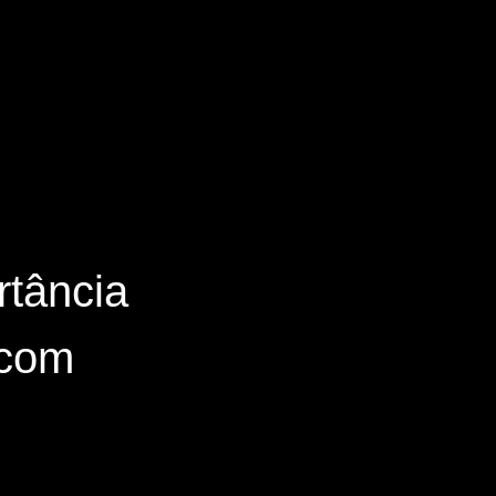
rtância
 com