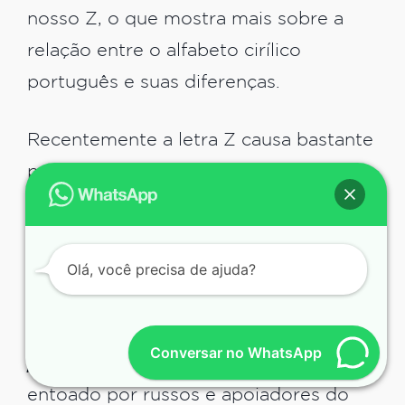
nosso Z, o que mostra mais sobre a
relação entre o alfabeto cirílico
português e suas diferenças.
Recentemente a letra Z causa bastante
polêmica na Rússia, Ucrânia – ambos
usam o alfabeto cirílico – e de certa
forma no mundo todo. Isso porque o Z
se tornou um símbolo pró-Rússia na
Olá, você precisa de ajuda?
guerra entre os dois países,
za
possivelmente por conta da frase “
Conversar no WhatsApp
pobedu
”, que significa “para a vitória”,
entoado por russos e apoiadores do