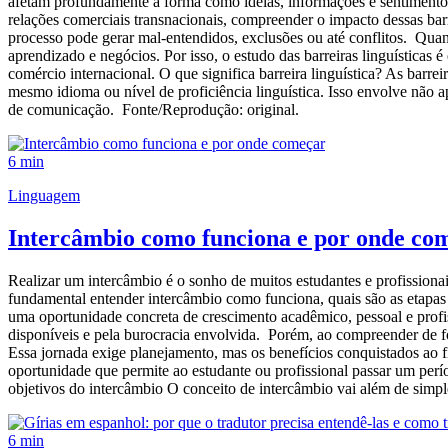
afetam profundamente a forma como ideias, informações e sentimento
relações comerciais transnacionais, compreender o impacto dessas barr
processo pode gerar mal-entendidos, exclusões ou até conflitos. Quan
aprendizado e negócios. Por isso, o estudo das barreiras linguísticas
comércio internacional. O que significa barreira linguística? As barr
mesmo idioma ou nível de proficiência linguística. Isso envolve não a
de comunicação. Fonte/Reprodução: original.
6 min
Linguagem
Intercâmbio como funciona e por onde co
Realizar um intercâmbio é o sonho de muitos estudantes e profissiona
fundamental entender intercâmbio como funciona, quais são as etapas
uma oportunidade concreta de crescimento acadêmico, pessoal e profiss
disponíveis e pela burocracia envolvida. Porém, ao compreender de fo
Essa jornada exige planejamento, mas os benefícios conquistados ao
oportunidade que permite ao estudante ou profissional passar um perío
objetivos do intercâmbio O conceito de intercâmbio vai além de simple
6 min