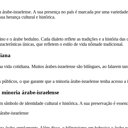
a árabe-israelense. A sua presença no país é marcada por uma variedade 
ua herança cultural e histórica.
tino e o árabe beduíno. Cada dialeto reflete as tradições e a história d
acterísticas únicas, que refletem o estilo de vida nômade tradicional.
diana
a vida cotidiana. Muitos árabes-israelense são bilíngues, ao falarem tan
s públicos, o que garante que a minoria árabe-israelense tenha acesso a
 minoria árabe-israelense
 símbolo de identidade cultural e histórica. A sua preservação é essenci
ltura árabe amplamente. Além disso, o bilinguismo em hebraico e árabe p