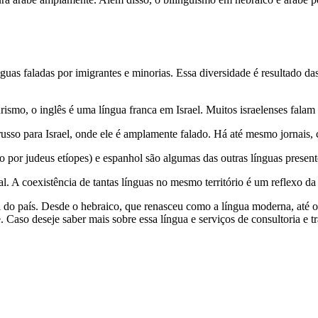
nguas faladas por imigrantes e minorias. Essa diversidade é resultado 
rismo, o inglês é uma língua franca em Israel. Muitos israelenses fala
russo para Israel, onde ele é amplamente falado. Há até mesmo jornais
do por judeus etíopes) e espanhol são algumas das outras línguas present
l. A coexistência de tantas línguas no mesmo território é um reflexo da 
l do país. Desde o hebraico, que renasceu como a língua moderna, até o
de. Caso deseje saber mais sobre essa língua e serviços de consultoria e t