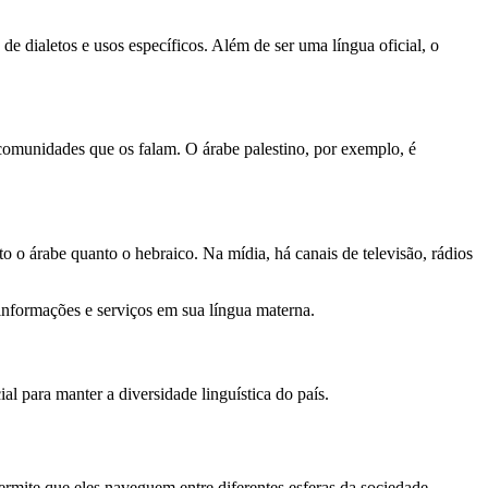
de dialetos e usos específicos. Além de ser uma língua oficial, o
as comunidades que os falam. O árabe palestino, por exemplo, é
to o árabe quanto o hebraico. Na mídia, há canais de televisão, rádios
 informações e serviços em sua língua materna.
al para manter a diversidade linguística do país.
ermite que eles naveguem entre diferentes esferas da sociedade