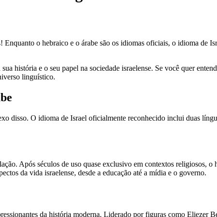
país! Enquanto o hebraico e o árabe são os idiomas oficiais, o idioma de
a sua história e o seu papel na sociedade israelense. Se você quer entend
iverso linguístico.
abe
eflexo disso. O idioma de Israel oficialmente reconhecido inclui duas l
lação. Após séculos de uso quase exclusivo em contextos religiosos, o h
pectos da vida israelense, desde a educação até a mídia e o governo.
pressionantes da história moderna. Liderado por figuras como Eliezer