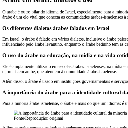
O árabe é outro pilar do idioma de Israel, especialmente para a minori
árabe é um elo vital que conecta as comunidades árabes-israelenses à s
Os diferentes dialetos árabes falados em Israel
Em Israel, o árabe é falado em vários dialetos, inclusive o árabe pales
influenciado pelo árabe levantino, enquanto o árabe beduíno tem as car
O uso do árabe na educação, na mídia e na vida coti
Ele é amplamente utilizado em escolas árabes-israelenses, na mídia e n
e jornais em árabe, que atendem à comunidade árabe-israelense.
Além disso, o árabe é usado em instituições governamentais e serviço
A importância do árabe para a identidade cultural da
Para a minoria árabe-israelense, o árabe é mais do que um idioma; é um
Fonte/Reprodução: original
A língua árabe conecta os árabes-israelenses a suas raízes e à sua cu