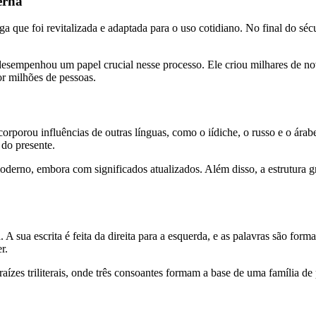
erna
 que foi revitalizada e adaptada para o uso cotidiano. No final do s
sempenhou um papel crucial nesse processo. Ele criou milhares de nov
por milhões de pessoas.
o
rporou influências de outras línguas, como o iídiche, o russo e o árabe
 do presente.
oderno, embora com significados atualizados. Além disso, a estrutura g
 sua escrita é feita da direita para a esquerda, e as palavras são formad
er.
rais, onde três consoantes formam a base de uma família de palavras. Por exemplo, a 