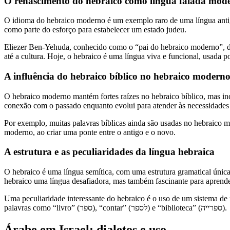
O renascimento do hebraico como língua falada mod
O idioma do hebraico moderno é um exemplo raro de uma língua antiga
como parte do esforço para estabelecer um estado judeu.
Eliezer Ben-Yehuda, conhecido como o “pai do hebraico moderno”, de
até a cultura. Hoje, o hebraico é uma língua viva e funcional, usada 
A influência do hebraico bíblico no hebraico modern
O hebraico moderno mantém fortes raízes no hebraico bíblico, mas inco
conexão com o passado enquanto evolui para atender às necessidades
Por exemplo, muitas palavras bíblicas ainda são usadas no hebraico m
moderno, ao criar uma ponte entre o antigo e o novo.
A estrutura e as peculiaridades da língua hebraica
O hebraico é uma língua semítica, com uma estrutura gramatical única. A
hebraico uma língua desafiadora, mas também fascinante para aprend
Uma peculiaridade interessante do hebraico é o uso de um sistema de raízes trilite
palavras como “livro” (ספר), “contar” (לספר) e “biblioteca” (ספרייה).
Árabe em Israel: dialetos e uso