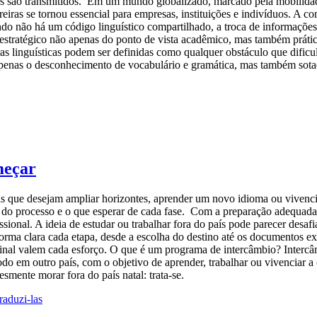
s são transmitidos. Em um mundo globalizado, marcado pela mobilidade
eiras se tornou essencial para empresas, instituições e indivíduos. A 
do não há um código linguístico compartilhado, a troca de informações 
 é estratégico não apenas do ponto de vista acadêmico, mas também prát
eiras linguísticas podem ser definidas como qualquer obstáculo que dif
penas o desconhecimento de vocabulário e gramática, mas também sotaque
meçar
is que desejam ampliar horizontes, aprender um novo idioma ou vivencia
 do processo e o que esperar de cada fase. Com a preparação adequada,
ional. A ideia de estudar ou trabalhar fora do país pode parecer desaf
rma clara cada etapa, desde a escolha do destino até os documentos exi
 final valem cada esforço. O que é um programa de intercâmbio? Inte
do em outro país, com o objetivo de aprender, trabalhar ou vivenciar a 
smente morar fora do país natal: trata-se.