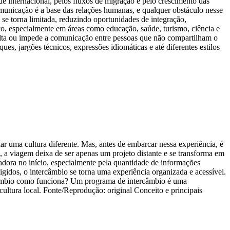
 internacional, pelos fluxos de migração e pelo crescimento das
comunicação é a base das relações humanas, e qualquer obstáculo nesse
se torna limitada, reduzindo oportunidades de integração,
ico, especialmente em áreas como educação, saúde, turismo, ciência e
iculta ou impede a comunicação entre pessoas que não compartilham o
s, jargões técnicos, expressões idiomáticas e até diferentes estilos
r uma cultura diferente. Mas, antes de embarcar nessa experiência, é
 a viagem deixa de ser apenas um projeto distante e se transforma em
iadora no início, especialmente pela quantidade de informações
gidos, o intercâmbio se torna uma experiência organizada e acessível.
rcâmbio como funciona? Um programa de intercâmbio é uma
cultura local. Fonte/Reprodução: original Conceito e principais