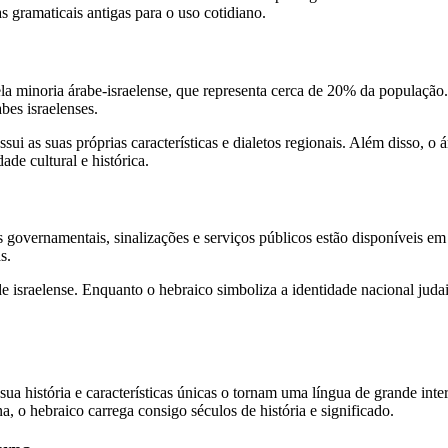
s gramaticais antigas para o uso cotidiano.
pela minoria árabe-israelense, que representa cerca de 20% da populaç
bes israelenses.
ui as suas próprias características e dialetos regionais. Além disso, o á
dade cultural e histórica.
s governamentais, sinalizações e serviços públicos estão disponíveis e
as.
e israelense. Enquanto o hebraico simboliza a identidade nacional judaic
sua história e características únicas o tornam uma língua de grande inte
a, o hebraico carrega consigo séculos de história e significado.