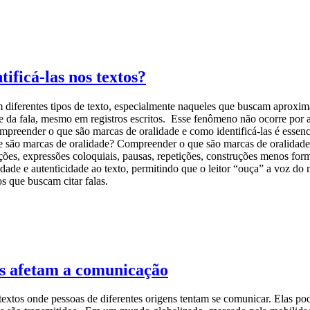
ificá-las nos textos?
 diferentes tipos de texto, especialmente naqueles que buscam aproxima
de da fala, mesmo em registros escritos. Esse fenômeno não ocorre por
 Compreender o que são marcas de oralidade e como identificá-las é ess
que são marcas de oralidade? Compreender o que são marcas de oralidade 
terjeições, expressões coloquiais, pausas, repetições, construções menos 
ade e autenticidade ao texto, permitindo que o leitor “ouça” a voz do 
os que buscam citar falas.
las afetam a comunicação
ntextos onde pessoas de diferentes origens tentam se comunicar. Elas po