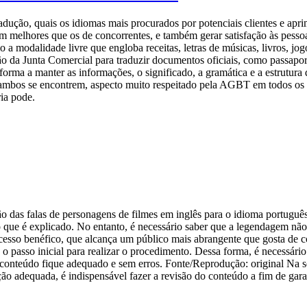
adução, quais os idiomas mais procurados por potenciais clientes e aprim
m melhores que os de concorrentes, e também gerar satisfação às pessoa
o a modalidade livre que engloba receitas, letras de músicas, livros, jo
o da Junta Comercial para traduzir documentos oficiais, como passaport
rma a manter as informações, o significado, a gramática e a estrutura 
e ambos se encontrem, aspecto muito respeitado pela AGBT em todos os 
ria pode.
 das falas de personagens de filmes em inglês para o idioma português 
e é explicado. No entanto, é necessário saber que a legendagem não é 
 processo benéfico, que alcança um público mais abrangente que gosta 
o passo inicial para realizar o procedimento. Dessa forma, é necessário
o conteúdo fique adequado e sem erros. Fonte/Reprodução: original Na s
ção adequada, é indispensável fazer a revisão do conteúdo a fim de gar