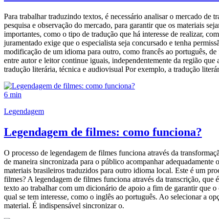
Para trabalhar traduzindo textos, é necessário analisar o mercado de tr
pesquisa e observação do mercado, para garantir que os materiais seja
importantes, como o tipo de tradução que há interesse de realizar, com
juramentado exige que o especialista seja concursado e tenha permissã
modificação de um idioma para outro, como francês ao português, de fo
entre autor e leitor continue iguais, independentemente da região qu
tradução literária, técnica e audiovisual Por exemplo, a tradução literá
6 min
Legendagem
Legendagem de filmes: como funciona?
O processo de legendagem de filmes funciona através da transformação
de maneira sincronizada para o público acompanhar adequadamente o qu
materiais brasileiros traduzidos para outro idioma local. Este é um
filmes? A legendagem de filmes funciona através da transcrição, que é 
texto ao trabalhar com um dicionário de apoio a fim de garantir que 
qual se tem interesse, como o inglês ao português. Ao selecionar a op
material. É indispensável sincronizar o.