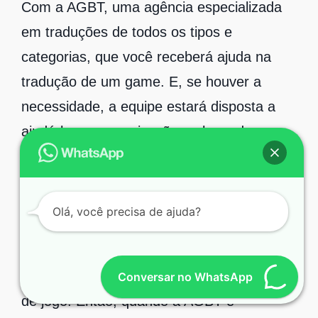
Com a AGBT, uma agência especializada
em traduções de todos os tipos e
categorias, que você receberá ajuda na
tradução de um game. E, se houver a
necessidade, a equipe estará disposta a
ajudá-lo na comunicação ou legendagem
das falas do seu game.
A comunicação em jogos online em outro
Olá, você precisa de ajuda?
idioma é fundamental a fim de manter a
compreensão do que é falado e melhorar a
relação com colegas, amigos ou parceiros
Conversar no WhatsApp
de jogo. Então, quando a AGBT é