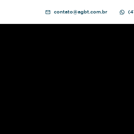
contato@agbt.com.br
(4