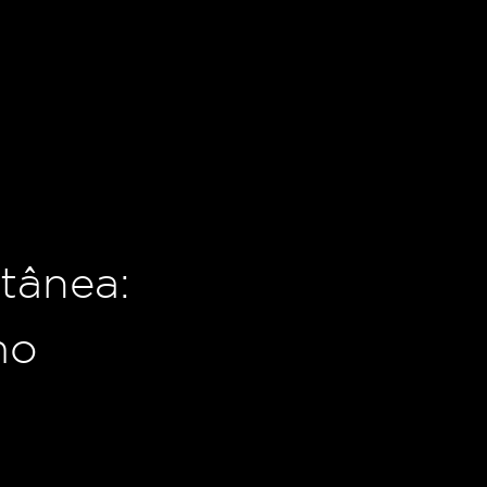
tânea:
mo