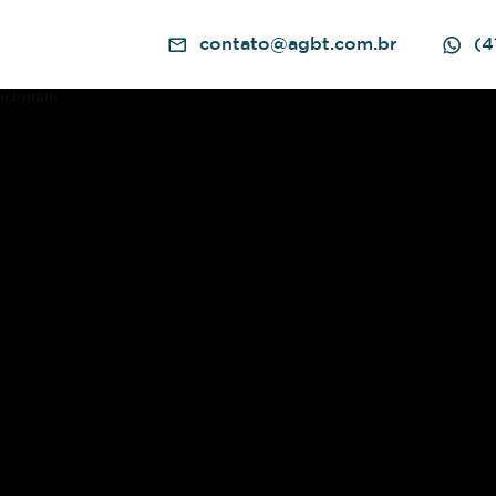
contato@agbt.com.br
(4