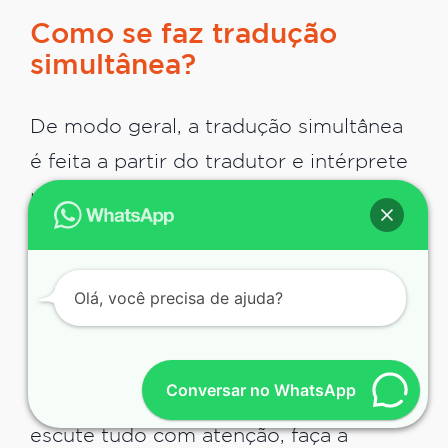
Como se faz tradução
simultânea?
De modo geral, a tradução simultânea
é feita a partir do tradutor e intérprete
repetindo o que o orador já disse, só
que em outra língua. É preciso destacar
que para ser considerado tradução
Olá, você precisa de ajuda?
simultânea a mensagem do orador
deve ser traduzida em tempo real.
Conversar no WhatsApp
Para esse trabalho é preciso que ele
escute tudo com atenção, faça a