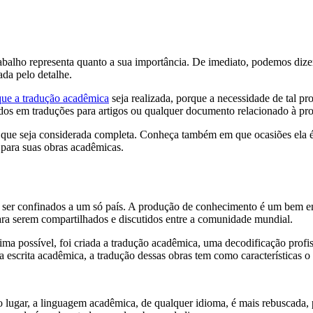
trabalho representa quanto a sua importância. De imediato, podemos di
ada pelo detalhe.
que a tradução acadêmica
seja realizada, porque a necessidade de tal p
zados em traduções para artigos ou qualquer documento relacionado à pro
a que seja considerada completa. Conheça também em que ocasiões ela é 
 para suas obras acadêmicas.
m ser confinados a um só país. A produção de conhecimento é um bem em
para serem compartilhados e discutidos entre a comunidade mundial.
tima possível, foi criada a tradução acadêmica, uma decodificação profi
 escrita acadêmica, a tradução dessas obras tem como características o 
o lugar, a linguagem acadêmica, de qualquer idioma, é mais rebuscada, 