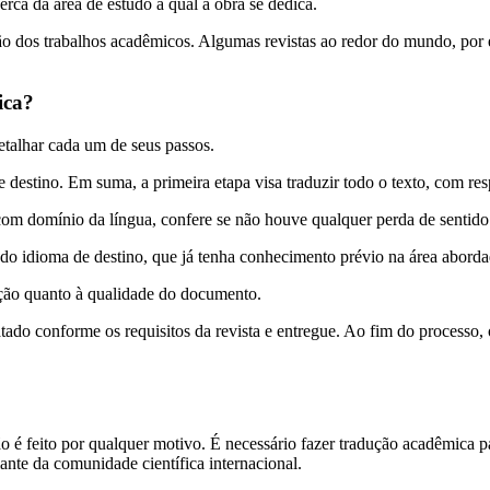
rca da área de estudo a qual a obra se dedica.
ção dos trabalhos acadêmicos. Algumas revistas ao redor do mundo, por
ica?
etalhar cada um de seus passos.
destino. Em suma, a primeira etapa visa traduzir todo o texto, com resp
, com domínio da língua, confere se não houve qualquer perda de sentid
o do idioma de destino, que já tenha conhecimento prévio na área aborda
icação quanto à qualidade do documento.
o conforme os requisitos da revista e entregue. Ao fim do processo, o 
 é feito por qualquer motivo. É necessário fazer tradução acadêmica pa
diante da comunidade científica internacional.