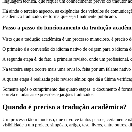
linguagem técnica, que requer um conhecimento prévio do tradutor ace
Há ainda o terceiro aspecto, as exigências dos veículos de comunica
acadêmico traduzido, de forma que seja finalmente publicado.
Passo a passo do funcionamento da tradução acadêm
Visto que a tradução acadêmica é um processo minucioso, é preciso d
O primeiro é a conversão do idioma nativo de origem para o idioma de 
A segunda etapa é, de fato, a primeira revisão, onde um profissional
Na terceira etapa ocorre mais uma revisão, feita por um falante nativ
A quarta etapa é realizada pelo revisor sênior, que dá a última verif
Somente após o cumprimento das quatro etapas, o documento é formatad
correta e todas as expressões e jargões traduzidos.
Quando é preciso a tradução acadêmica?
Um processo tão minucioso, que envolve tantos passos, certamente não
visibilidade a um projeto, simpósio, artigo, tese, livros, entre outros, 