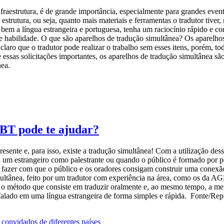
aestrutura, é de grande importância, especialmente para grandes event
trutura, ou seja, quanto mais materiais e ferramentas o tradutor tiver,
o bem a língua estrangeira e portuguesa, tenha um raciocínio rápido e 
 e habilidade. O que são aparelhos de tradução simultânea? Os aparelh
claro que o tradutor pode realizar o trabalho sem esses itens, porém, t
ssas solicitações importantes, os aparelhos de tradução simultânea sã
nea.
BT pode te ajudar?
esente e, para isso, existe a tradução simultânea! Com a utilização de
 um estrangeiro como palestrante ou quando o público é formado por p
fazer com que o público e os oradores consigam construir uma conexão 
simultânea, feito por um tradutor com experiência na área, como os da
 o método que consiste em traduzir oralmente e, ao mesmo tempo, a me
falado em uma língua estrangeira de forma simples e rápida. Fonte/Repr