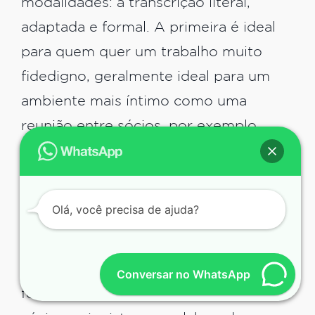
modalidades: a transcrição literal,
adaptada e formal. A primeira é ideal
para quem quer um trabalho muito
fidedigno, geralmente ideal para um
ambiente mais íntimo como uma
reunião entre sócios, por exemplo.
Já a transcrição adaptada é muito boa
para aulas. Palestras também
Olá, você precisa de ajuda?
combinam muito bem com esse tipo
de transcrição, assim como podcasts
ou até mesmo as reuniões mais
Conversar no WhatsApp
formais, que vão ser tratadas com