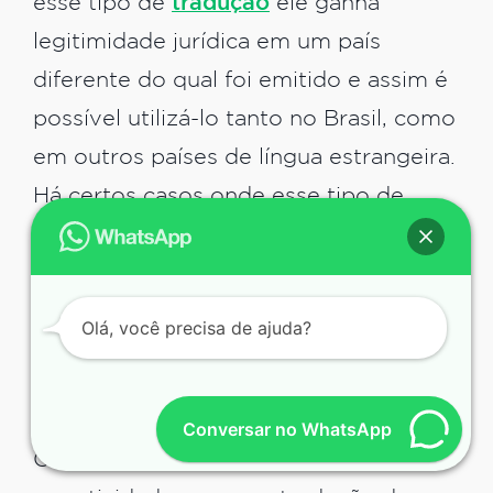
esse tipo de
tradução
ele ganha
legitimidade jurídica em um país
diferente do qual foi emitido e assim é
possível utilizá-lo tanto no Brasil, como
em outros países de língua estrangeira.
Há certos casos onde esse tipo de
tradução é facilitada, e já mencionamos
o caso do Mercosul, por exemplo, que
aceita diversos documentos em língua
Olá, você precisa de ajuda?
portuguesa emitidos pelo Brasil sem
problemas.
Conversar no WhatsApp
Outra situação onde há mais facilidade