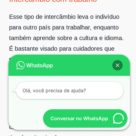
Esse tipo de intercâmbio leva o indivíduo
para outro país para trabalhar, enquanto
também aprende sobre a cultura e idioma.
É bastante visado para cuidadores que
podem dispor dos seus trabalhos em troca
da oportunidade e moradia.
Intercâmbio profissional
Olá, você precisa de ajuda?
Neste tipo de intercâmbio o profissional
tem a oportunidade de começar uma
Conversar no WhatsApp
carreira no mercado internacional. Esse